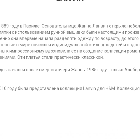
 1889 году в Париже. Основательница Жанна Ланвин открыла неб
шляпки с использованием ручной вышивки были настоящими произв
нно она впервые начала разделять одежду по возрасту, до этого
первые в мире появился индивидуальный стиль для детей и подрос
 к импрессионизму вдохновила ее на создание коллекции романт
шениями. Эти платья стали практически классикой.
адок начался после смерти дочери Жанны 1985 году. Только Альбе
 2010 году была представлена коллекция Lanvin для H&M. Коллекци