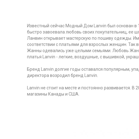
Известный сейчас Модный Дом Lanvin был основан в
быстро завоевала любовь своих покупательниц, ее 
Ланвин открывает мастерскую по пошиву одежды. Име
соответствии с платьями для взрослых женщин. Так в
Жанны одевались уже целыми семьями. Любовь Жанны
платья Lanvin - легкие, воздушные, с вышивкой, укра
Бренд Lanvin долгие годы оставался популярным, уп
директора возродил бренд Lanvin.
Lanvin не стоит на месте и постоянно развивается. В
магазины Канады и США.