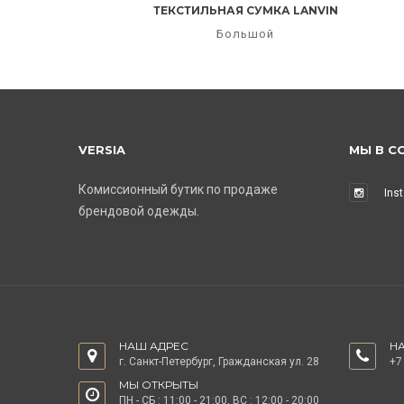
ТЕКСТИЛЬНАЯ СУМКА LANVIN
Большой
VERSIA
МЫ В С
Комиссионный бутик по продаже
Ins
брендовой одежды.
НАШ АДРЕС
Н
г. Санкт-Петербург, Гражданская ул. 28
+7
МЫ ОТКРЫТЫ
ПН - СБ : 11:00 - 21:00, ВС : 12:00 - 20:00