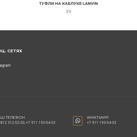
ТУФЛИ НА КАБЛУКЕ LANVIN
39
ОЦ. СЕТЯХ
tagram
АШ ТЕЛЕФОН
WHATSAPP
 812 312-52-20
;
+7 911 193-04-33
+7 911 193-04-33